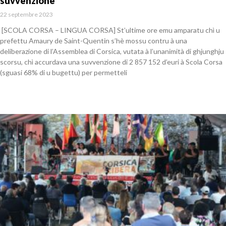
suvvenzione
22 septembre 2023
[SCOLA CORSA – LINGUA CORSA] St’ultime ore emu amparatu chì u
prefettu Amaury de Saint-Quentin s’hè mossu contru à una
deliberazione di l’Assemblea di Corsica, vutata à l’unanimità di ghjunghju
scorsu, chì accurdava una suvvenzione di 2 857 152 d’euri à Scola Corsa
(sguasi 68% di u bugettu) per permetteli
En savoir plus »