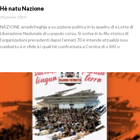
Hè natu Nazione
28 janvier 2024
NAZIONE arradicheghja a so azzione pulitica in lu quadru di a Lotta di
Liberazione Naziunale di u populu corsu. Si scrive in lu filu storicu di
l’urganizazioni precedenti dapoi l’annati 70 è intende attualizà issu
cumbattu à e sfide à i quali hè cunfruntata a Corsica di u XXI u
En savoir plus »