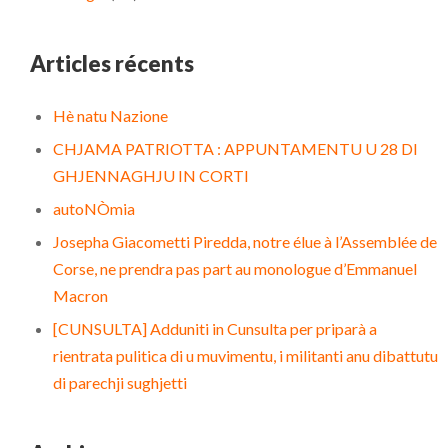
Articles récents
Hè natu Nazione
CHJAMA PATRIOTTA : APPUNTAMENTU U 28 DI
GHJENNAGHJU IN CORTI
autoNÒmia
Josepha Giacometti Piredda, notre élue à l’Assemblée de
Corse, ne prendra pas part au monologue d’Emmanuel
Macron
[CUNSULTA] Adduniti in Cunsulta per priparà a
rientrata pulitica di u muvimentu, i militanti anu dibattutu
di parechji sughjetti