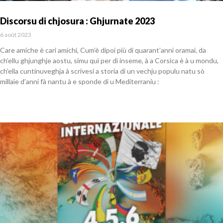
Discorsu di chjosura : Ghjurnate 2023
6 août 2023
Care amiche è cari amichi, Cum’è dipoi più di quarant’anni oramai, da
ch’ellu ghjunghje aostu, simu quì per dì inseme, à a Corsica è à u mondu,
ch’ella cuntinuveghja à scrivesi a storia di un vechju populu natu sò
millaie d’anni fà nantu à e sponde di u Mediterraniu :
En savoir plus »