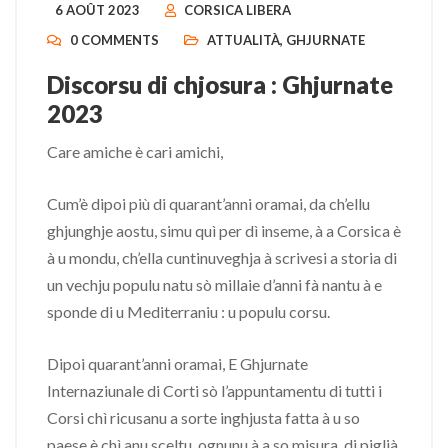
6 AOÛT 2023
CORSICA LIBERA
0 COMMENTS
ATTUALITÀ
,
GHJURNATE
Discorsu di chjosura : Ghjurnate
2023
Care amiche è cari amichi,
Cum’è dipoi più di quarant’anni oramai, da ch’ellu
ghjunghje aostu, simu quì per dì inseme, à a Corsica è
à u mondu, ch’ella cuntinuveghja à scrivesi a storia di
un vechju populu natu sò millaie d’anni fà nantu à e
sponde di u Mediterraniu : u populu corsu.
Dipoi quarant’anni oramai, E Ghjurnate
Internaziunale di Corti sò l’appuntamentu di tutti i
Corsi chì ricusanu a sorte inghjusta fatta à u so
paese è chì anu sceltu, ognunu à a so misura, di piglià