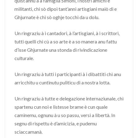
quist’annu à a famiglia Simoni, i nostri amichi è
militanti, chì sò dipoi tant’anni artisgiani maiò di e
Ghjurnate è chì sò oghje tocchi da u dolu.
Un ringraziu à i cantadori, à l’artisgiani, à i scrittori,
tutti quelli chì cù a so arte è a so manera anu fattu
d’isse Ghjurnate una stonda di rivindicazione
culturale.
Un ringraziu à tutti i participanti à i dibattiti chì anu
arricchitu u cuntinutu puliticu di a nostra lotta.
Un ringraziu à tutte e delegazione internaziunale, chì
spartenu cun noi e listesse brame è cun quale
caminemu, ognunu à u so passu, versi a libertà. In
segnu di rispettu è d’amicizia, e pudemu
sciaccamanà.