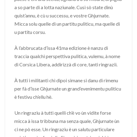
a so parte di a lotta naziunale. Cusì sò state dinù
quist’annu, è cù u successu, e vostre Ghjurnate.
Micca solu quelle di un partitu puliticu, ma quelle di
u partitu corsu.
À l’abbrucata d’issa 41ma edizione è nanzu di
traccia qualchì perspettiva pulitica, vulemu, à nome
di Corsica Libera, addirizzà di core, tanti ringrazii.
À tutti i militanti chì dipoi simane si danu di rimenu
per fà d’isse Ghjurnate un grand’evenimentu puliticu
è festivu ch’ellu hè.
Un ringraziu à tutti quelli ch’è vo ùn vidite forse
micca à issa tribbuna ma senza quale, Ghjurnate ùn
ci ne pò esse. Un ringraziu è un salutu particulare