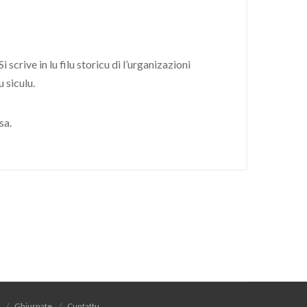
crive in lu filu storicu di l’urganizazioni
 siculu.
sa.
Ghjurnate
Cuntattu