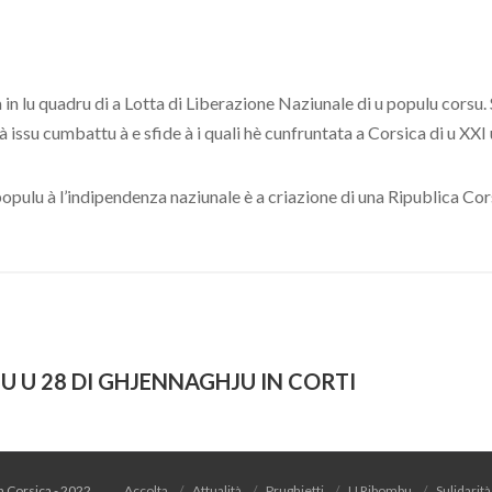
lu quadru di a Lotta di Liberazione Naziunale di u populu corsu. Si s
 issu cumbattu à e sfide à i quali hè cunfruntata a Corsica di u XXI u
populu à l’indipendenza naziunale è a criazione di una Ripublica Cor
 U 28 DI GHJENNAGHJU IN CORTI
 a Corsica - 2022
Accolta
Attualità
Prughjetti
U Ribombu
Sulidarità