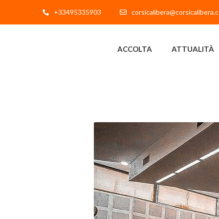
+33495335903
corsicalibera@corsicalibera.
ACCOLTA
ATTUALITÀ