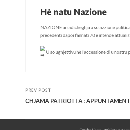
Hè natu Nazione
NAZIONE arradicheghja a so azzione pulitica in 
precedenti dapoi l’annati 70 è intende attualizà
U so ughjettivu hè l’accessione di u nostru 
PREV POST
CHJAMA PATRIOTTA : APPUNTAMENTU
Corsica Libera - un'alba nova per