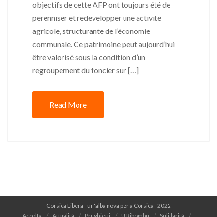
objectifs de cette AFP ont toujours été de
pérenniser et redévelopper une activité
agricole, structurante de l’économie
communale. Ce patrimoine peut aujourd’hui
être valorisé sous la condition d’un
regroupement du foncier sur […]
Read More
Corsica Libera - un'alba nova per a Corsica - 2022
Accolta
Attualità
Prughjetti
U Ribombu
Sulidarità