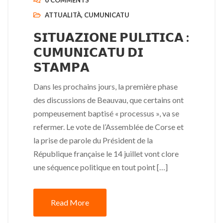
0 COMMENTS
ATTUALITÀ
,
CUMUNICATU
𝗦𝗜𝗧𝗨𝗔𝗭𝗜𝗢𝗡𝗘 𝗣𝗨𝗟𝗜𝗧𝗜𝗖𝗔 :
𝗖𝗨𝗠𝗨𝗡𝗜𝗖𝗔𝗧𝗨 𝗗𝗜
𝗦𝗧𝗔𝗠𝗣𝗔
Dans les prochains jours, la première phase
des discussions de Beauvau, que certains ont
pompeusement baptisé « processus », va se
refermer. Le vote de l’Assemblée de Corse et
la prise de parole du Président de la
République française le 14 juillet vont clore
une séquence politique en tout point […]
Read More