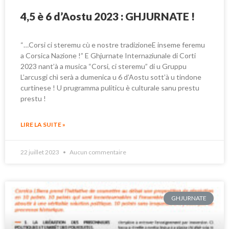
4,5 è 6 d’Aostu 2023 : GHJURNATE !
“…Corsi ci steremu cù e nostre tradizioneE inseme feremu
a Corsica Nazione !” E Ghjurnate Internaziunale di Corti
2023 nant’à a musica “Corsi, ci steremu” di u Gruppu
L’arcusgi chì serà a dumenica u 6 d’Aostu sott’à u tindone
curtinese ! U prugramma puliticu è culturale sanu prestu
prestu !
LIRE LA SUITE »
22 juillet 2023
Aucun commentaire
GHJURNATE