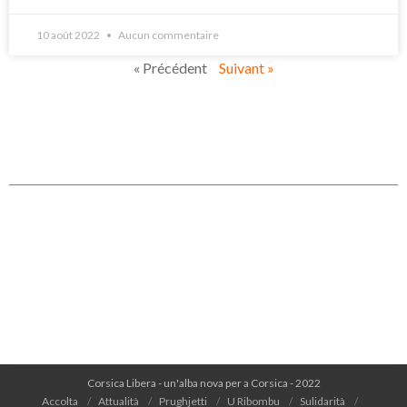
10 août 2022
Aucun commentaire
« Précédent
Suivant »
Corsica Libera - un'alba nova per a Corsica - 2022
Accolta
Attualità
Prughjetti
U Ribombu
Sulidarità