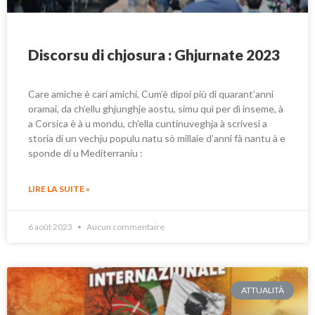
Discorsu di chjosura : Ghjurnate 2023
Care amiche è cari amichi, Cum’è dipoi più di quarant’anni
oramai, da ch’ellu ghjunghje aostu, simu quì per dì inseme, à
a Corsica è à u mondu, ch’ella cuntinuveghja à scrivesi a
storia di un vechju populu natu sò millaie d’anni fà nantu à e
sponde di u Mediterraniu :
LIRE LA SUITE »
6 août 2023
Aucun commentaire
ATTUALITÀ