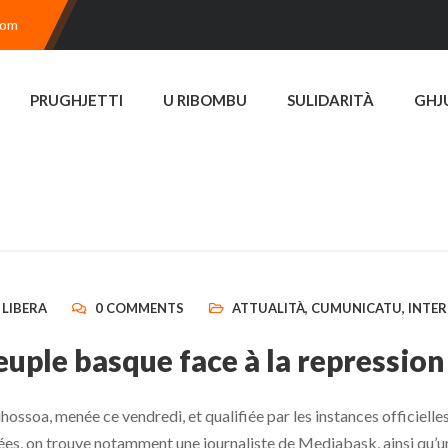
com
PRUGHJETTI
U RIBOMBU
SULIDARITÀ
GHJ
 LIBERA
0 COMMENTS
ATTUALITÀ
,
CUMUNICATU
,
INTE
euple basque face à la repression
ossoa, menée ce vendredi, et qualifiée par les instances officielles
ées, on trouve notamment une journaliste de Mediabask, ainsi qu’u