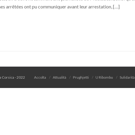
es arrêtées ont pu communiquer avant leur arrestation, […]
 a Corsica - 2022
Accolta
Attualità
Prughjetti
U Ribombu
Sulidarità