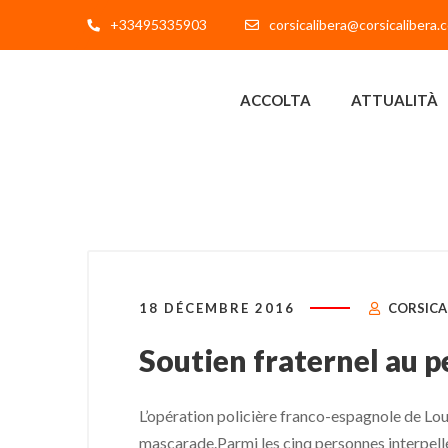
+33495335903
corsicalibera@corsicalibera.
ACCOLTA
ATTUALITÀ
18 DÉCEMBRE 2016
CORSICA
Soutien fraternel au p
L’opération policière franco-espagnole de Louh
mascarade.Parmi les cinq personnes interpell