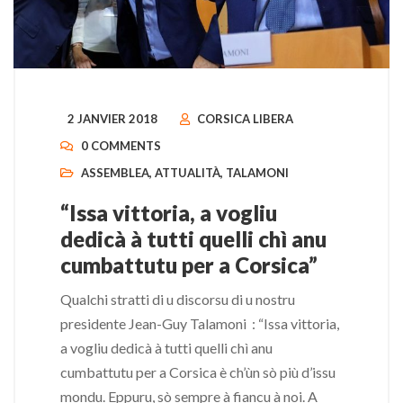
2 JANVIER 2018
CORSICA LIBERA
0 COMMENTS
ASSEMBLEA
,
ATTUALITÀ
,
TALAMONI
“Issa vittoria, a vogliu
dedicà à tutti quelli chì anu
cumbattutu per a Corsica”
Qualchi stratti di u discorsu di u nostru
presidente Jean-Guy Talamoni : “Issa vittoria,
a vogliu dedicà à tutti quelli chì anu
cumbattutu per a Corsica è ch’ùn sò più d’issu
mondu. Eppuru, sò sempre à fiancu à noi. A