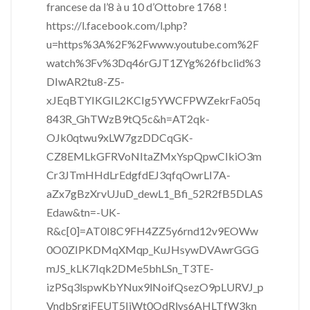
francese da l’8 à u 10 d’Ottobre 1768 !
https://l.facebook.com/l.php?
u=https%3A%2F%2Fwww.youtube.com%2F
watch%3Fv%3Dq46rGJT1ZYg%26fbclid%3
DIwAR2tu8-Z5-
xJEqBTYIKGIL2KCIg5YWCFPWZekrFa05q
843R_GhTWzB9tQ5c&h=AT2qk-
OJk0qtwu9xLW7gzDDCqGK-
CZ8EMLkGFRVoNItaZMxYspQpwCIkiO3m
Cr3JTmHHdLrEdgfdEJ3qfqOwrLI7A-
aZx7gBzXrvUJuD_dewL1_Bfi_52R2fB5DLAS
Edaw&tn=-UK-
R&c[0]=AT0I8C9FH4ZZ5y6rnd12v9EOWw
0O0ZIPKDMqXMqp_KuJHsywDVAwrGGG
mJS_kLK7Iqk2DMe5bhLSn_T3TE-
izPSq3lspwKbYNux9lNoifQsezO9pLURVJ_p
VndbSrgjFEUT5IjWt0OdRlys6AHLTfW3kn