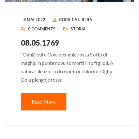
8 MAI 2022
CORSICA LIBERA
0 COMMENTS
STORIA
08.05.1769
“Oghjè qui u Golu pienghje rossu S’ottu di
maghju in ponte novu so morti li so figlioli. A
natura silenziosa di rispetu induloritu. Oghjè
Golu pienghje rossu”
Read More