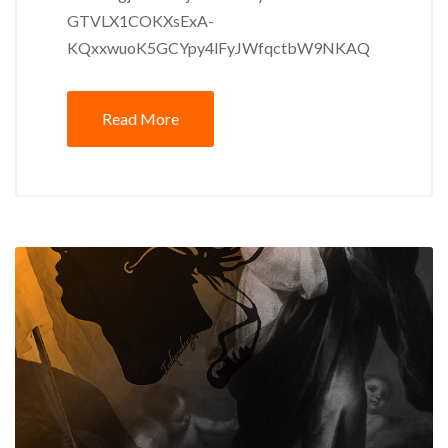
GTVLX1COKXsExA-
KQxxwuoK5GCYpy4lFyJWfqctbW9NKAQ
Read More