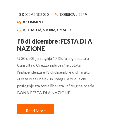
8 DÉCEMBRE 2020
CORSICA LIBERA
0 COMMENTS
ATTUALITÀ
,
STORIA
,
UMAGIU
l’8 di dicembre :FESTA DI A
NAZIONE
U 30 di Ghjennaghju 1735, fù urganisata a
Cunsulta d’Orezza induve s’hè vutata
l’indipendenza è l’8 di dicembre dichjaratu
«Festa Naziunale», in umagiu a quella chì
pruteghje sta terra liberata : a Vergina Maria.
BONA FESTA DI A NAZIONE
Read More