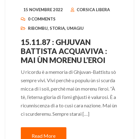
15 NOVEMBRE 2022
CORSICA LIBERA
0 COMMENTS
RIBOMBU
,
STORIA
,
UMAGIU
15.11.87 : GHJUVAN
BATTISTA ACQUAVIVA :
MAI ÙN MORENU L’EROI
U ricordu è a memoria di Ghjuvan-Battistu sò
sempre vivi. Vivi perchè u populu ùn si scurda
micca di i soii, perchè mai ùn morenu l’eroi. “À
tè, l’eterna gloria di l’omi ghjusti è valurosi. È a
ricunniscenza di a to cusì cara nazione. Mai ùn
ci scurderemu. Sempre starai […]
Read More