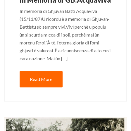
In memoria di Ghjuvan Batti Acquaviva
(15/11/87)U ricordu è a memoria di Ghjuvan-
Battistu sò sempre vivi.Vivi perchè u populu
ùn si scurda micca di i soii, perchè mai ùn
morenu l’eroi.”À tè, l’eterna gloria di l’omi
ghjusti è valurosi. È a ricunniscenza di a to cusì
cara nazione. Mai ùn […]
Read More