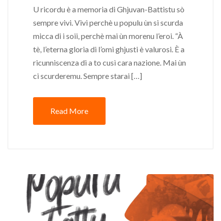
U ricordu è a memoria di Ghjuvan-Battistu sò
sempre vivi. Vivi perchè u populu ùn si scurda
micca di i soii, perchè mai ùn morenu l’eroi. “À
tè, l’eterna gloria di l’omi ghjusti è valurosi. È a
ricunniscenza di a to cusì cara nazione. Mai ùn
ci scurderemu. Sempre starai […]
Read More