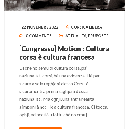
22 NOVEMBRE 2022
CORSICA LIBERA
0 COMMENTS
ATTUALITÀ
,
PRUPOSTE
[Cungressu] Motion : Cultura
corsa è cultura francesa
Dì chè no semu di cultura corsa, pa’
naziunalisti corsi, hè una evidenza. Hè par
sicura a sola raghjoni d’essa Corsi, è
sicuramenti a prima raghjoni d’essa
naziunalisti. Ma oghji, una antra realità
s’imponi à no’: Hè a cultura francesa. Ci tocca,
oghji, ad accità u fattu chè no emu […]