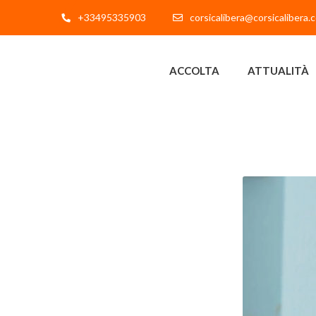
+33495335903
corsicalibera@corsicalibera.
ACCOLTA
ATTUALITÀ