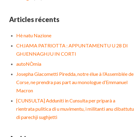
Articles récents
Hè natu Nazione
CHJAMA PATRIOTTA : APPUNTAMENTU U 28 DI
GHJENNAGHJU IN CORTI
autoNÒmia
Josepha Giacometti Piredda, notre élue à l’Assemblée de
Corse, ne prendra pas part au monologue d’Emmanuel
Macron
[CUNSULTA] Adduniti in Cunsulta per priparà a
rientrata pulitica di u muvimentu, i militanti anu dibattutu
di parechji sughjetti