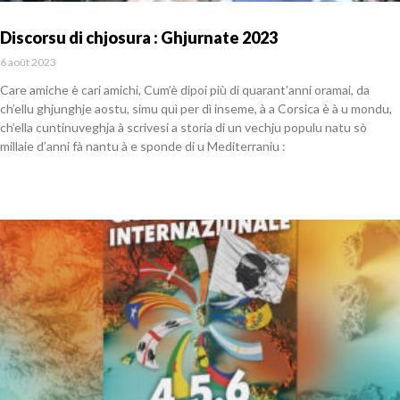
Discorsu di chjosura : Ghjurnate 2023
6 août 2023
Care amiche è cari amichi, Cum’è dipoi più di quarant’anni oramai, da
ch’ellu ghjunghje aostu, simu quì per dì inseme, à a Corsica è à u mondu,
ch’ella cuntinuveghja à scrivesi a storia di un vechju populu natu sò
millaie d’anni fà nantu à e sponde di u Mediterraniu :
En savoir plus »