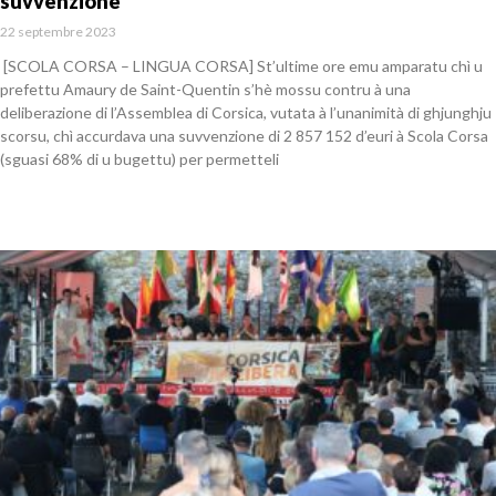
suvvenzione
22 septembre 2023
[SCOLA CORSA – LINGUA CORSA] St’ultime ore emu amparatu chì u
prefettu Amaury de Saint-Quentin s’hè mossu contru à una
deliberazione di l’Assemblea di Corsica, vutata à l’unanimità di ghjunghju
scorsu, chì accurdava una suvvenzione di 2 857 152 d’euri à Scola Corsa
(sguasi 68% di u bugettu) per permetteli
En savoir plus »