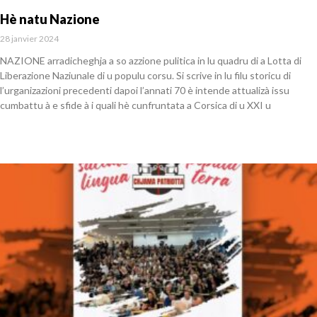
Hè natu Nazione
28 janvier 2024
NAZIONE arradicheghja a so azzione pulitica in lu quadru di a Lotta di
Liberazione Naziunale di u populu corsu. Si scrive in lu filu storicu di
l’urganizazioni precedenti dapoi l’annati 70 è intende attualizà issu
cumbattu à e sfide à i quali hè cunfruntata a Corsica di u XXI u
En savoir plus »