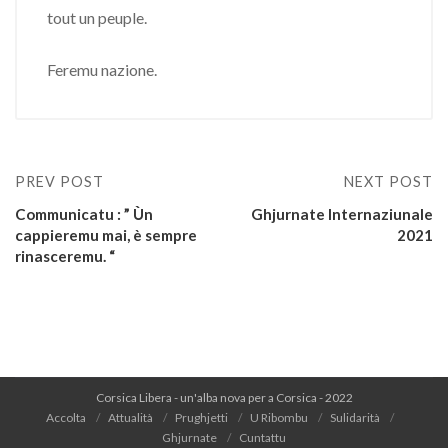
tout un peuple.
Feremu nazione.
PREV POST
NEXT POST
Communicatu : ” Ùn
Ghjurnate Internaziunale
cappieremu mai, è sempre
2021
rinasceremu. “
Corsica Libera - un'alba nova per a Corsica - 2022
Accolta
Attualità
Prughjetti
U Ribombu
Sulidarità
Ghjurnate
Cuntattu