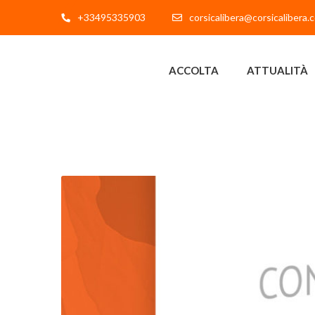
+33495335903
corsicalibera@corsicalibera.
ACCOLTA
ATTUALITÀ