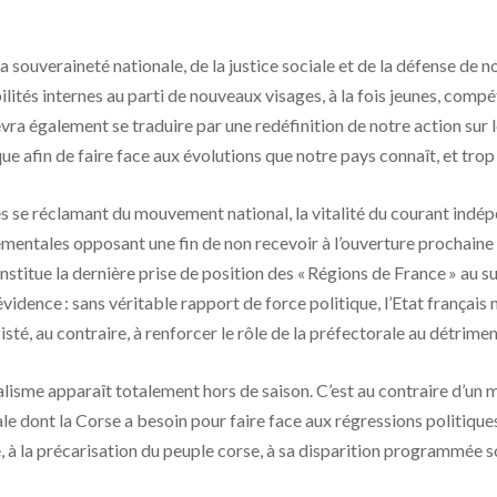
 souveraineté nationale, de la justice sociale et de la défense de n
lités internes au parti de nouveaux visages, à la fois jeunes, comp
a également se traduire par une redéfinition de notre action sur le
que afin de faire face aux évolutions que notre pays connaît, et tro
es se réclamant du mouvement national, la vitalité du courant ind
mentales opposant une fin de non recevoir à l’ouverture prochaine d
titue la dernière prise de position des « Régions de France » au su
idence : sans véritable rapport de force politique, l’Etat français 
isté, au contraire, à renforcer le rôle de la préfectorale au détrimen
alisme apparaît totalement hors de saison. C’est au contraire d’un 
e dont la Corse a besoin pour faire face aux régressions politiques
re, à la précarisation du peuple corse, à sa disparition programmée