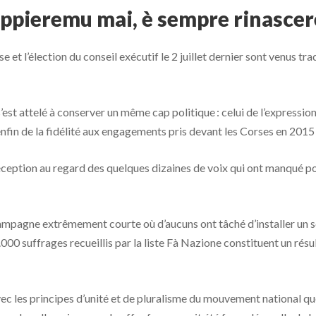
ppieremu mai, è sempre rinascer
e et l’élection du conseil exécutif le 2 juillet dernier sont venus tr
est attelé à conserver un même cap politique : celui de l’expression 
nfin de la fidélité aux engagements pris devant les Corses en 2015
déception au regard des quelques dizaines de voix qui ont manqué p
 campagne extrêmement courte où d’aucuns ont tâché d’installer un s
9.000 suffrages recueillis par la liste Fà Nazione constituent un rés
avec les principes d’unité et de pluralisme du mouvement national q