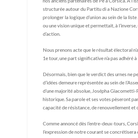
nos anciens partenaires de Pè a Corsica. A l’is
structurée autour du Partitu di a Nazione Cors
prolonger la logique d’union au sein de la lis
ou une vision unique et permettait, à l’inverse
d’action.
Nous prenons acte que le résultat électoral n’
1e tour, une part significative n’a pas adhéré à
Désormais, bien que le verdict des urnes ne pe
d’idées demeure représentée au sein de l’Assem
d’une majorité absolue, Josépha Giacometti-Pi
historique. Sa parole et ses votes pèseront p
capacité de résistance, de renouvellement et d
Comme annoncé dès l’entre-deux-tours, Corsic
l’expression de notre courant se concrétisera