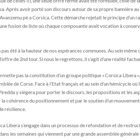
sue de celles-ci, une seule offre ferme avait été formulée, celle de 
a. Après avoir porté son discours autour de sa propre bannière au 1
te Avanzemu pè a Corsica. Cette démarche rejetait le principe d’un
, une fusion de liste où chaque composante avait vocation à conserve
a pas été à la hauteur de nos espérances communes. Au sein même de
 l’offre de 2nd tour. Si nous le regrettons, il s’agit d’une réalité fa
rmette pas la constitution d’un groupe politique « Corsica Libera »,
blée de Corse. Face à l’Etat français et au sein d’un hémicycle où 
redda y siègera pour porter le discours, les propositions et les a
ar la cohérence du positionnement et par le soutien d’un mouvement
e résilience.
a Libera s’engage dans un processus de refondation et de restruc
 dans les semaines qui viennent par une grande assemblée générale 