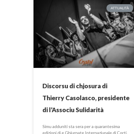
ATTUALITÀ
Discorsu di chjosura di
Thierry Casolasco, presidente
di l’Associu Sulidarità
Simu adduniti sta sera per a quarantesima
edizioni di e Ghjurnate Internaziunale di Corti.