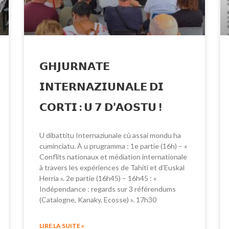
𝗚𝗛𝗝𝗨𝗥𝗡𝗔𝗧𝗘
𝗜𝗡𝗧𝗘𝗥𝗡𝗔𝗭𝗜𝗨𝗡𝗔𝗟𝗘 𝗗𝗜
𝗖𝗢𝗥𝗧𝗜 : 𝗨 𝟳 𝗗’𝗔𝗢𝗦𝗧𝗨 !
U dibattitu Internaziunale cù assai mondu ha
cuminciatu. À u prugramma : 1e partie (16h) – «
Conflits nationaux et médiation internationale
à travers les expériences de Tahiti et d’Euskal
Herria ». 2e partie (16h45) – 16h45 : «
Indépendance : regards sur 3 référendums
(Catalogne, Kanaky, Ecosse) ». 17h30
LIRE LA SUITE »