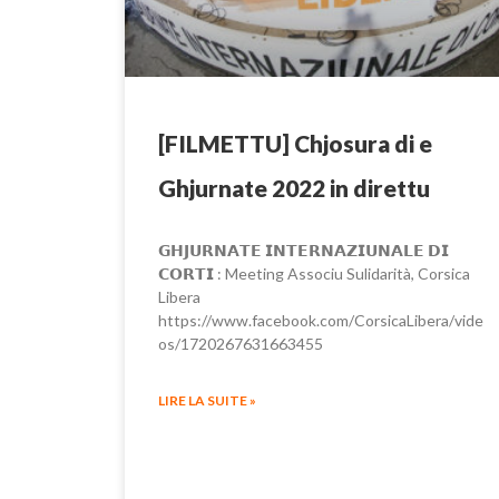
[FILMETTU] Chjosura di e
Ghjurnate 2022 in direttu
𝗚𝗛𝗝𝗨𝗥𝗡𝗔𝗧𝗘 𝗜𝗡𝗧𝗘𝗥𝗡𝗔𝗭𝗜𝗨𝗡𝗔𝗟𝗘 𝗗𝗜
𝗖𝗢𝗥𝗧𝗜 : Meeting Associu Sulidarità, Corsica
Libera
https://www.facebook.com/CorsicaLibera/vide
os/1720267631663455
LIRE LA SUITE »