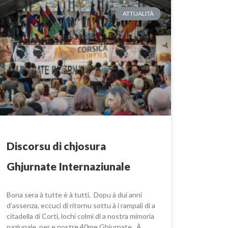
ATTUALITÀ
Discorsu di chjosura
Ghjurnate Internaziunale
Bona sera à tutte è à tutti, Dopu à dui anni
d’assenza, eccuci di ritornu sottu à i rampali di a
citadella di Corti, lochi colmi di a nostra mimoria
naziunale, per e nostre 40me Ghjurnate. À