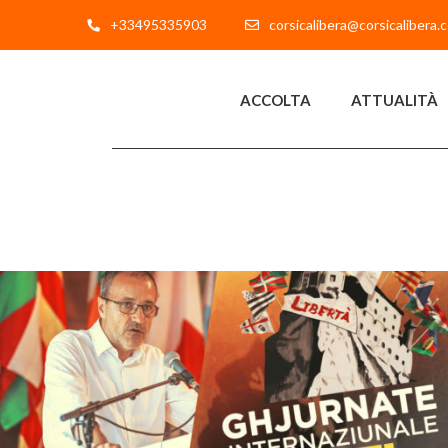
+33495335903
corsicalibera@corsicalibera.
ACCOLTA
ATTUALITÀ