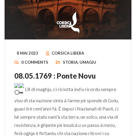
8 MAI 2023
CORSICA LIBERA
0 COMMENTS
STORIA
,
UMAGIU
08.05.1769 : Ponte Novu
L’8 di maghju, ci riciotta ind’u ricordu sempre
vivu di sta nazione vinta à l’arme pè sponde di Golu,
guasi trè cent’anni fà. È dapoi i Naziunali di
Paoli, ci
hè sempre statu nant’à sta terra, un solcu, una via di
resistenza, è ghjente pè insulcà u so passu à mezu,
fin’à oghje è fin’tantu chì sta nazione ritrovi i so