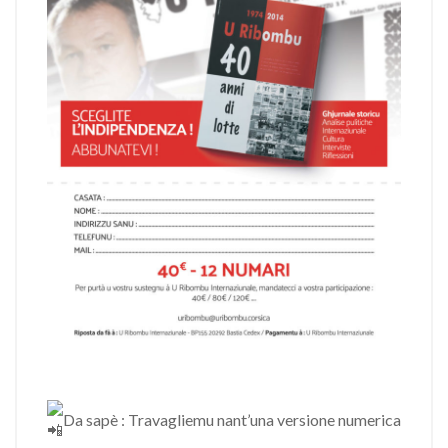
Da sapè : Travagliemu nant’una versione numerica