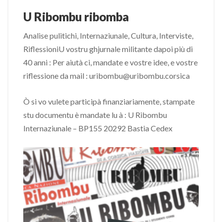
U Ribombu ribomba
Analise pulitichi, Internaziunale, Cultura, Interviste,
RiflessioniU vostru ghjurnale militante dapoi più di
40 anni : Per aiutà ci, mandate e vostre idee, e vostre
riflessione da mail : uribombu@uribombu.corsica
Ò si vo vulete participà finanziariamente, stampate
stu documentu è mandate lu à : U Ribombu
Internaziunale – BP155 20292 Bastia Cedex