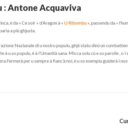
nu : Antone Acquaviva
inca, è da « Ce soir » d’Aragon à «
U Ribombu
», passendu da « l’hu
 paria a più ghjusta.
zione Naziunale di u nostru populu, ghjè statu dinù un cumbattente d
te à u so populu, è à l’Umanità sana. Micca solu cù e so parolle , o i s
era.Fermerà per u sempre à fianc’à noi, è u so esempiu guiderà i nostri
Cun