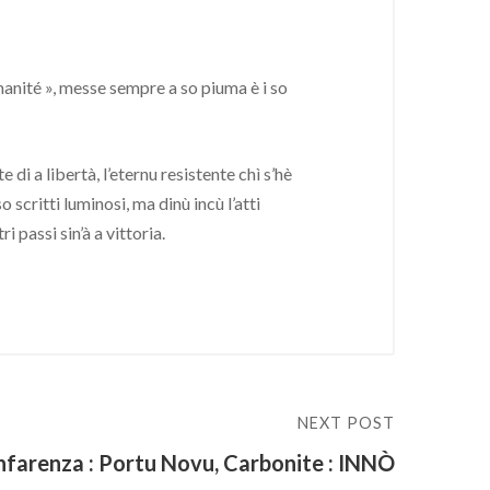
manité », messe sempre a so piuma è i so
i a libertà, l’eternu resistente chì s’hè
o scritti luminosi, ma dinù incù l’atti
 passi sin’à a vittoria.
NEXT POST
farenza : Portu Novu, Carbonite : INNÒ