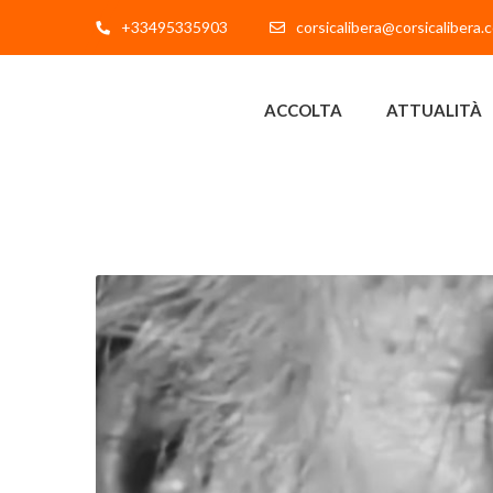
+33495335903
corsicalibera@corsicalibera.
ACCOLTA
ATTUALITÀ