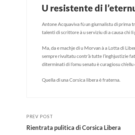
U resistente di l’eter
Antone Acquaviva fù un giurnalistu di prima tr
talenti di scrittore à u serviziu di a causa chì li
Ma, da e machje di u Morvan à a Lotta di Libera
sempre rivultatu contr’à tutte l’inghjustizie fat
diterminati di l’omu senatu è curagiosu ch’ellu 
Quella di una Corsica libera è fraterna.
PREV POST
Rientrata pulitica di Corsica Libera