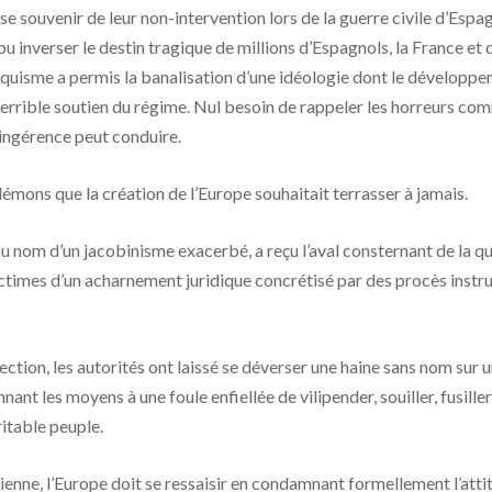
se souvenir de leur non-intervention lors de la guerre civile d’Espa
 pu inverser le destin tragique de millions d’Espagnols, la France e
franquisme a permis la banalisation d’une idéologie dont le dévelop
us terrible soutien du régime. Nul besoin de rappeler les horreurs c
-ingérence peut conduire.
 démons que la création de l’Europe souhaitait terrasser à jamais.
 au nom d’un jacobinisme exacerbé, a reçu l’aval consternant de la
ictimes d’un acharnement juridique concrétisé par des procès instru
jection, les autorités ont laissé se déverser une haine sans nom sur 
nt les moyens à une foule enfiellée de vilipender, souiller, fusiller 
itable peuple.
ienne, l’Europe doit se ressaisir en condamnant formellement l’attit