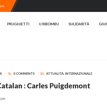
com
PRUGHJETTI
U RIBOMBU
SULIDARITÀ
GHJ
RA
0 COMMENTS
ATTUALITÀ
,
INTERNAZIUNALE
Catalan : Carles Puigdemont
yer.