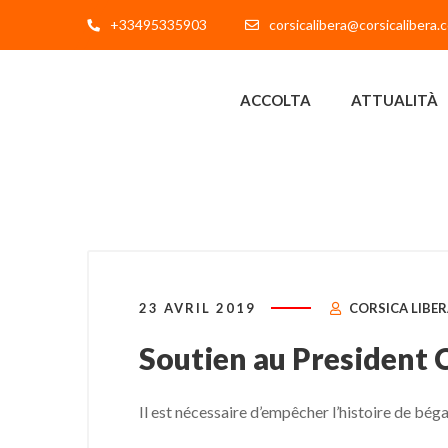
+33495335903
corsicalibera@corsicalibera.
ACCOLTA
ATTUALITÀ
23 AVRIL 2019
CORSICA LIBE
Soutien au President 
Il est nécessaire d’empêcher l’histoire de béga