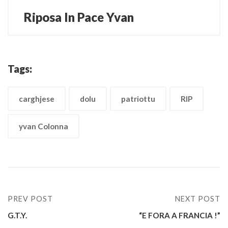
Riposa In Pace Yvan
Tags:
carghjese
dolu
patriottu
RIP
yvan Colonna
PREV POST
NEXT POST
G.T.Y.
“E FORA A FRANCIA !”