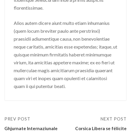
florentissimae.
Alios autem dicere aiunt multo etiam inhumanius
(quem locum breviter paulo ante perstrinxi)
praesidii adiumentique causa, non benevolentiae
neque caritatis, amicitias esse expetendas; itaque, ut
quisque minimum firmitatis haberet minimumque
virium, ita amicitias appetere maxime; ex eo fieri ut
mulierculae magis amicitiarum praesidia quaerant
quam viri et inopes quam opulenti et calamitosi
quam ii qui putentur beati.
PREV POST
NEXT POST
Ghjurnate Internaziunale
Corsica Libera se félicite