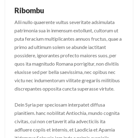
Ribombu
Alii nullo quaerente vultus severitate adsimulata
patrimonia sua in inmensum extollunt, cultorum ut
puta feracium multiplicantes annuos fructus, quae a
primo ad ultimum solem se abunde iactitant
possidere, ignorantes profecto maiores suos, per
quos ita magnitudo Romana porrigitur, non divitiis
eluxisse sed per bella saevissima, nec opibus nec
victu nec indumentorum vilitate gregariis militibus
discrepantes opposita cuncta superasse virtute.
Dein Syria per speciosam interpatet diffusa
planitiem. hanc nobilitat Antiochia, mundo cognita
civitas, cui non certaverit alia advecticiis ita
adfluere copiis et internis, et Laodicia et Apamia
itidemque Seleucia iam inde a primis auspiciis