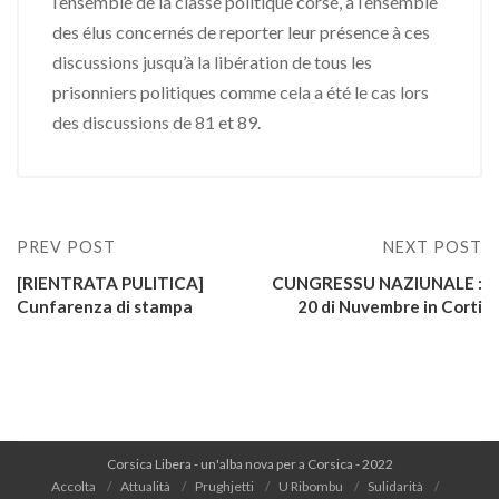
l’ensemble de la classe politique corse, à l’ensemble
des élus concernés de reporter leur présence à ces
discussions jusqu’à la libération de tous les
prisonniers politiques comme cela a été le cas lors
des discussions de 81 et 89.
PREV POST
NEXT POST
[RIENTRATA PULITICA]
CUNGRESSU NAZIUNALE :
Cunfarenza di stampa
20 di Nuvembre in Corti
Corsica Libera - un'alba nova per a Corsica - 2022
Accolta
Attualità
Prughjetti
U Ribombu
Sulidarità