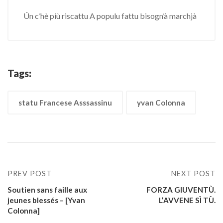
Ún c’hè più riscattu A populu fattu bisogn’à marchjà
Tags:
statu Francese Asssassinu
yvan Colonna
PREV POST
NEXT POST
Soutien sans faille aux
FORZA GIUVENTÙ.
jeunes blessés – [Yvan
L’AVVENE SÌ TÙ.
Colonna]