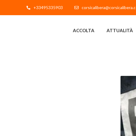
+33495335903
corsicalibera@corsicalibera.
ACCOLTA
ATTUALITÀ