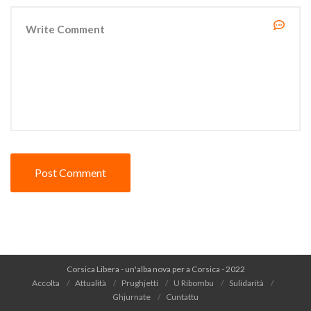
Corsica Libera - un'alba nova per a Corsica - 2022
Accolta
Attualità
Prughjetti
U Ribombu
Sulidarità
Ghjurnate
Cuntattu