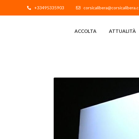
+33495335903
corsicalibera@corsicalibera.
ACCOLTA
ATTUALITÀ