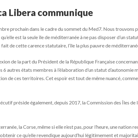
ica Libera communique
mbre prochain dans le cadre du sommet du Med7. Nous trouvons pa
’elle est la seule île de méditerranée à ne pas disposer d’un statu
 fait de cette carence statutaire, l’île la plus pauvre de méditerrané
xion de la part du Président de la République Française concernant 
les 6 autres états membres à l’élaboration d’un statut d’autonomie m
tion de ces territoires. Cet espoir est tout de même nuancé, comment 
xécutif préside également, depuis 2017, la Commission des Îles de
erranée, la Corse, même si elle n’est pas, pour l’heure, une nation r
t, obtenir ce qu’elle revendique aujourd’hui légitimement et majorit