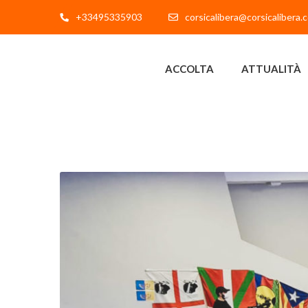
+33495335903
corsicalibera@corsicalibera.
ACCOLTA
ATTUALITÀ