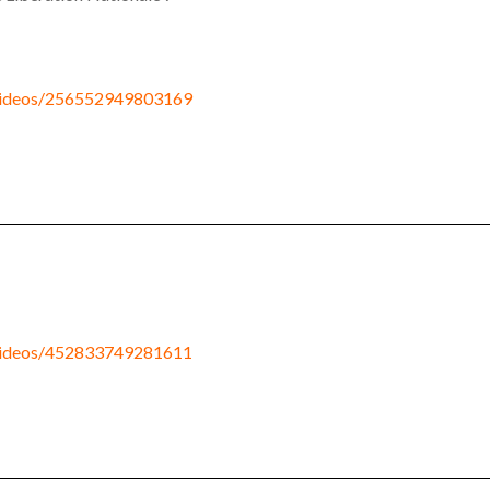
/videos/256552949803169
/videos/452833749281611