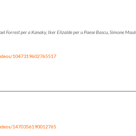
ael Forrest per a Kanaky, Iker Elizalde per u Paese Bascu, Simone M
/videos/1047319602765517
/videos/1470356190012765