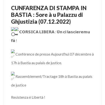
CUNFARENZA DI STAMPA IN
BASTIA : 5ore à u Palazzu di
Ghjustizia (07.12.2022)
𝗖𝗢𝗥𝗦𝗜𝗖𝗔 𝗟𝗜𝗕𝗘𝗥𝗔 : 𝗨̀𝗻 𝗰𝗶 𝗹𝗮𝘀𝗰𝗶𝗲𝗿𝗲𝗺𝘂
𝗳𝗮̀ !
Conférence de presse Aujourd’hui 07 décembre à
17h à Bastia au palais de justice.
Rassemblement/Tractage 18h à Bastia au palais
de justice
Resistenza è Libertà !