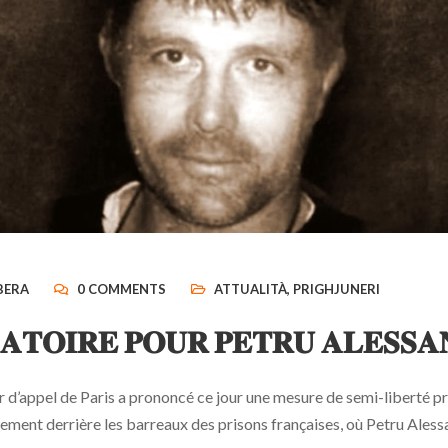
BERA
0 COMMENTS
ATTUALITÀ
,
PRIGHJUNERI
𝐀𝐓𝐎𝐈𝐑𝐄 𝐏𝐎𝐔𝐑 𝐏𝐄𝐓𝐑𝐔 𝐀𝐋𝐄𝐒𝐒𝐀
r d’appel de Paris a prononcé ce jour une mesure de semi-liberté 
ement derrière les barreaux des prisons françaises, où Petru Aless