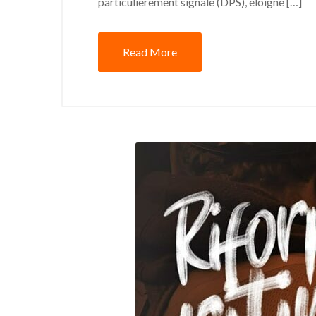
particulièrement signalé (DPS), éloigné […]
Read More