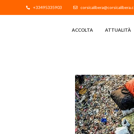
+33495335903
corsicalibera@corsicalibera.
ACCOLTA
ATTUALITÀ