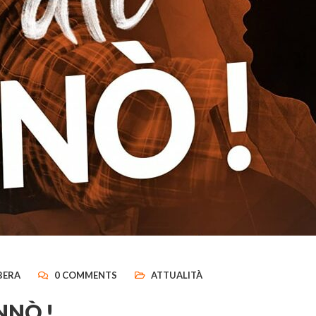
BERA
0 COMMENTS
ATTUALITÀ
INNÒ !