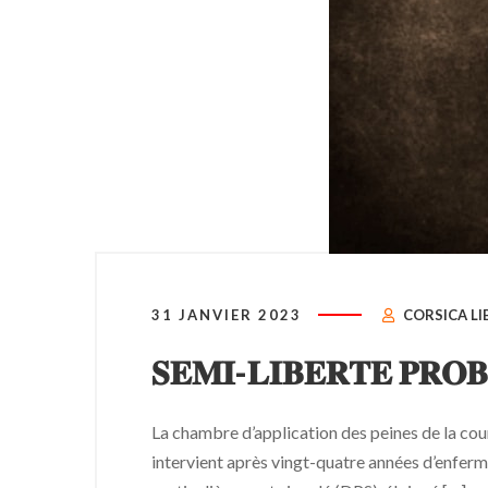
31 JANVIER 2023
CORSICA LI
𝐒𝐄𝐌𝐈-𝐋𝐈𝐁𝐄𝐑𝐓𝐄 𝐏𝐑𝐎
La chambre d’application des peines de la cou
intervient après vingt-quatre années d’enferm