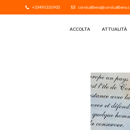
+33495335903
corsicalibera@corsicalibera.
ACCOLTA
ATTUALITÀ