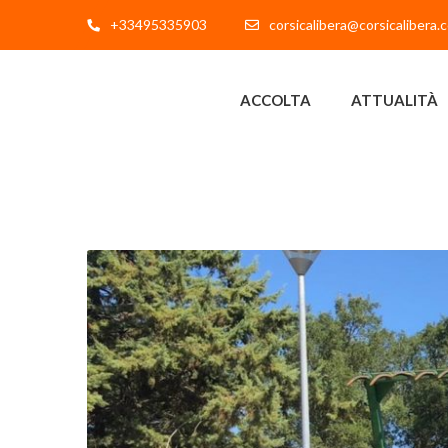
+33495335903
corsicalibera@corsicalibera.
ACCOLTA
ATTUALITÀ