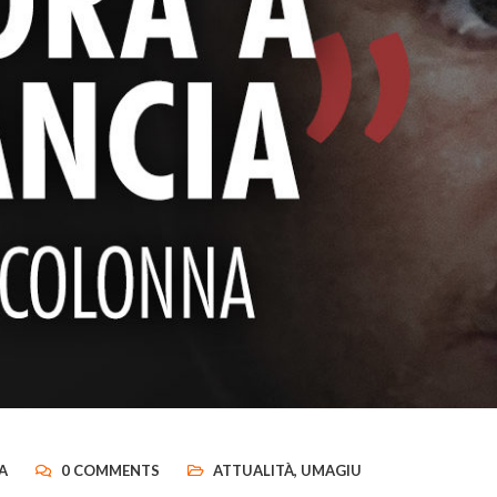
A
0 COMMENTS
ATTUALITÀ
,
UMAGIU