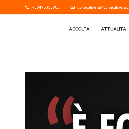
+33495335903
corsicalibera@corsicalibera.
ACCOLTA
ATTUALITÀ