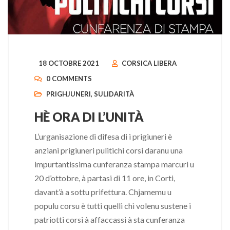
18 OCTOBRE 2021
CORSICA LIBERA
0 COMMENTS
PRIGHJUNERI
,
SULIDARITÀ
HÈ ORA DI L’UNITÀ
L’urganisazione di difesa di i prigiuneri è
anziani prigiuneri pulitichi corsi daranu una
impurtantissima cunferanza stampa marcuri u
20 d’ottobre, à partasi di 11 ore, in Corti,
davant’à a sottu prifettura. Chjamemu u
populu corsu è tutti quelli chì volenu sustene i
patriotti corsi à affaccassi à sta cunferanza