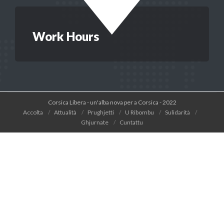
Work Hours
Corsica Libera - un'alba nova per a Corsica - 2022
Accolta
Attualità
Prughjetti
U Ribombu
Sulidarità
Ghjurnate
Cuntattu