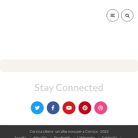
Stay Connected
Corsica Libera - un'alba nova per a Corsica - 2022
Accolta
Attualità
Prughjetti
U Ribombu
Sulidarità