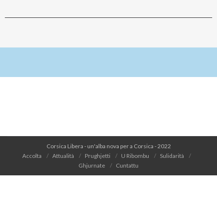
Corsica Libera - un'alba nova per a Corsica - 2022
Accolta
Attualità
Prughjetti
U Ribombu
Sulidarità
Ghjurnate
Cuntattu