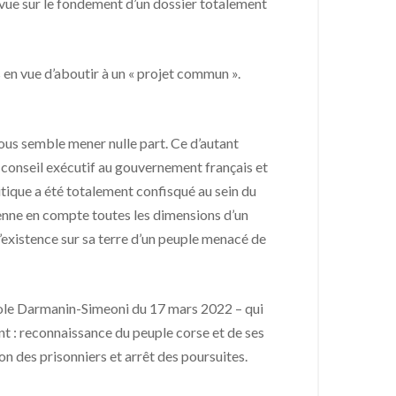
à vue sur le fondement d’un dossier totalement
s en vue d’aboutir à un « projet commun ».
 nous semble mener nulle part. Ce d’autant
 conseil exécutif au gouvernement français et
litique a été totalement confisqué au sein du
prenne en compte toutes les dimensions d’un
 l’existence sur sa terre d’un peuple menacé de
tocole Darmanin-Simeoni du 17 mars 2022 – qui
t : reconnaissance du peuple corse et de ses
ion des prisonniers et arrêt des poursuites.