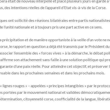
era était de nouveau interpellé et placé plusieurs jours en garde 
, des intentions réelles de l’appareil d’Etat vis-à-vis de la Corse.
ques ont sollicité des réunions bilatérales entre partis nationaliste
e l’unité nationale et à toujours pris une part active en ce sens.
la précipitation et de manière opportuniste à la veille d’un vote ne
rse, le rapport en question a déjà été transmis par le Président du
’associer l’ensemble des « forces vives » à la démarche, le débat po
réaffirme son attachement sans faille à une solution politique qui 
 garante d’une paix réelle. Pour atteindre cet objectif, et préserver
nsable dans les prochaines semaines et dans les prochains mois.
es « lignes rouges » – appelées « principes intangibles » par le pro
les portées par le mouvement national et validées démocratiquemen
odétermination, citoyenneté corse, coofficialité de la langue, libérat