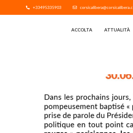
+33495335903
corsicalibera@corsicalibera.
ACCOLTA
ATTUALITÀ