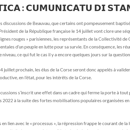
𝗧𝗜𝗖𝗔 : 𝗖𝗨𝗠𝗨𝗡𝗜𝗖𝗔𝗧𝗨 𝗗𝗜 𝗦𝗧𝗔
es discussions de Beauvau, que certains ont pompeusement baptisé 
Président de la République française le 14 juillet vont clore une sé
 lignes rouges » parisiennes, les représentants de la Collectivité de
entales d’un peuple en lutte pour sa survie. En conséquence, les r
iveau, ce qui fut le cas il y a encore quelques jours sur la question 
4 juillet prochain, les élus de la Corse seront donc appelés à vali
uctive, en l’état, pour les intérêts de la Corse.
cussions s’inscrit une effet dans un cadre qui ferme la porte à tout
s 2022 à la suite des fortes mobilisations populaires organisées en
 en lien avec le « processus », la répression frappe le courant de la