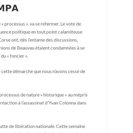
𝗠𝗣𝗔
« processus », va se refermer. Le vote de
quence politique en tout point calamiteuse
 Corse ont, dès l’entame des discussions,
éunions de Beauvau étaient condamnées à se
du « foncier ».
der cette démarche que nous n’avons cessé de
 processus de nature « historique » au mépris
 réaction à l’assassinat d’Yvan Colonna dans
 lutte de libération nationale. Cette semaine